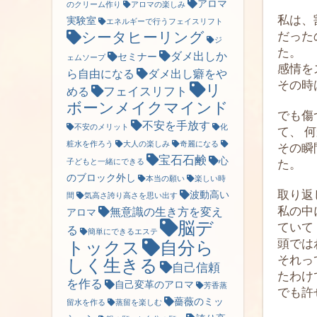
アロマ
のクリーム作り
アロマの楽しみ
私は、
実験室
エネルギーで行うフェイスリフト
だった
シータヒーリング
ジ
た。
ダメ出しか
セミナー
ェムソープ
感情を
ら自由になる
ダメ出し癖をや
その時
リ
フェイスリフト
める
ボーンメイクマインド
でも傷
不安を手放す
不安のメリット
化
て、 
粧水を作ろう
大人の楽しみ
奇麗になる
その瞬
宝石石鹸
心
た。
子どもと一緒にできる
のブロック外し
本当の願い
楽しい時
取り返
波動高い
間
気高さ誇り高さを思い出す
私の中
無意識の生き方を変え
アロマ
脳デ
ていて
る
簡単にできるエステ
頭では
トックス
自分ら
それっ
しく生きる
自己信頼
たわけ
を作る
自己変革のアロマ
芳香蒸
でも許
薔薇のミッ
留水を作る
蒸留を楽しむ