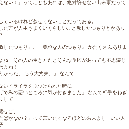
えない！』ってこともあれば、絶対許せない出来事だって
しているけれど赦せてないことだってある。
した方が人生うまくいくらしい… と赦したつもりとかあり
？
赦したつもり』、『寛容な人のつもり』 がたくさんありま
よね、その人の生き方だとそんな反応があっても不思議じ
わよね！
わかった。 もう大丈夫。』 なんて…
ないイライラをぶつけられた時に、
げで私の悪いところに気が付きました』 なんて相手をねぎ
りして…
返せば、
たばかなの？』って言いたくなるほどのお人よし… いい人
子。