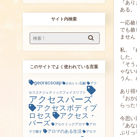
『あり
ある。
サイト内検索
一応赦
でも赦
ません
私、『
した。
『そう
このサイトでよく使われている言葉
ゃない
うん、
georacsoap
かわいい石鹸
アク
あり得
セスエナジェティックフェイスリフト
アクセスバーズ
『おか
らった
アクセスボディプ
ロセス
アクセス・
今思い
バーズ
『あな
アルケミックアロマ
アロ
アロマのある生活
ぶりっ
マで癒す
アロマ