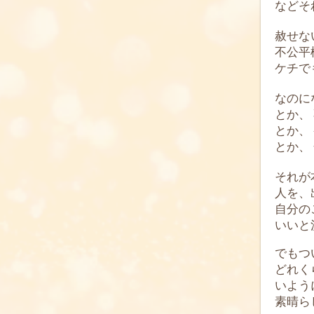
などそ
赦せな
不公平
ケチで
なのに
とか、
とか、
とか、
それが
人を、
自分の
いいと
でもつ
どれく
いよう
素晴ら