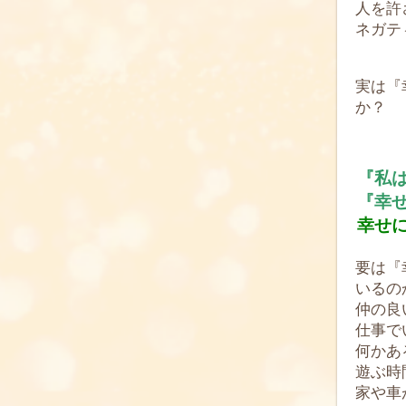
人を許
ネガテ
実は『
か？
『私
『幸
幸せ
要は『
いるの
仲の良
仕事で
何かあ
遊ぶ時
家や車