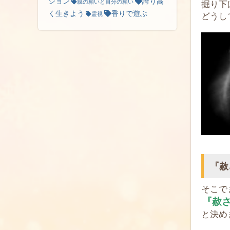
ション
誇り高
親の願いと自分の願い
掘り下
く生きよう
香りで遊ぶ
どうし
霊視
『赦
そこで
『赦
と決め