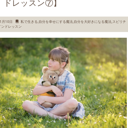
ドレッスン⑦】
1月10日
私で生きる
,
自分を幸せにする魔法
,
自分を大好きになる魔法
,
スピリチ
インドレッスン