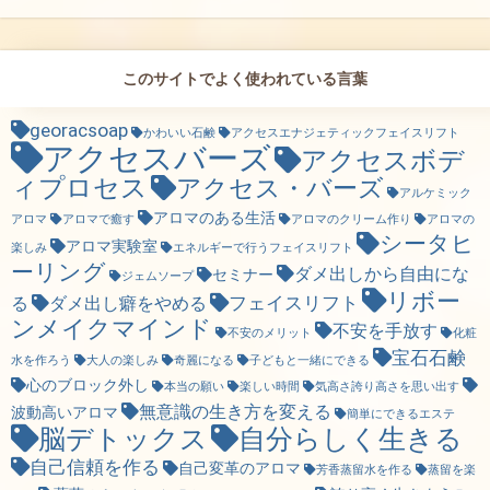
このサイトでよく使われている言葉
georacsoap
かわいい石鹸
アクセスエナジェティックフェイスリフト
アクセスバーズ
アクセスボデ
ィプロセス
アクセス・バーズ
アルケミック
アロマのある生活
アロマ
アロマで癒す
アロマのクリーム作り
アロマの
シータヒ
アロマ実験室
楽しみ
エネルギーで行うフェイスリフト
ーリング
ダメ出しから自由にな
セミナー
ジェムソープ
リボー
フェイスリフト
る
ダメ出し癖をやめる
ンメイクマインド
不安を手放す
不安のメリット
化粧
宝石石鹸
水を作ろう
大人の楽しみ
奇麗になる
子どもと一緒にできる
心のブロック外し
本当の願い
楽しい時間
気高さ誇り高さを思い出す
無意識の生き方を変える
波動高いアロマ
簡単にできるエステ
脳デトックス
自分らしく生きる
自己信頼を作る
自己変革のアロマ
芳香蒸留水を作る
蒸留を楽