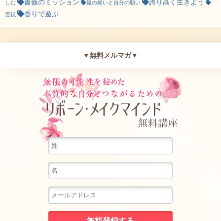
薔薇のミッション
誇り高く生きよう
しむ
親の願いと自分の願い
香りで遊ぶ
霊視
▼無料メルマガ▼
無限の可