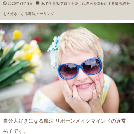
2020年3月13日
私で生きる
,
アロマを楽しむ
,
自分を幸せにする魔法
,
自分
を大好きになる魔法
,
ヒーリング
自分大好きになる魔法 リボーンメイクマインドの近常
祐子です。