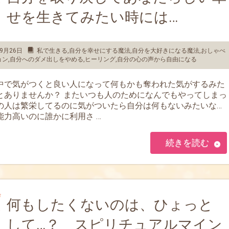
せを生きてみたい時には…
9月26日
私で生きる
,
自分を幸せにする魔法
,
自分を大好きになる魔法
,
おしゃべ
ョン
,
自分へのダメ出しをやめる
,
ヒーリング
,
自分の心の声から自由になる
中で気がつくと良い人になって何もかも奪われた気がするみた
とありませんか？ またいつも人のためになんでもやってしまっ
の人は繁栄してるのに気がついたら自分は何もないみたいな…
能力高いのに誰かに利用さ …
続きを読む
何もしたくないのは、ひょっと
して…？ スピリチュアルマイン