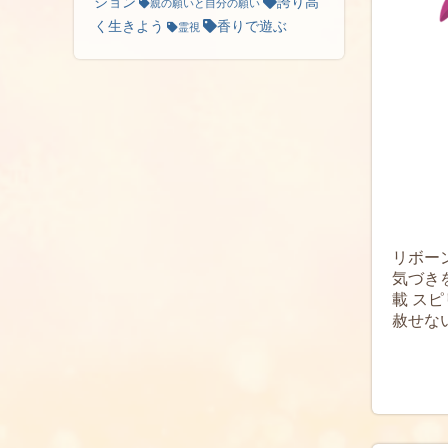
ション
誇り高
親の願いと自分の願い
く生きよう
香りで遊ぶ
霊視
リボー
気づき
載 スピ
赦せな