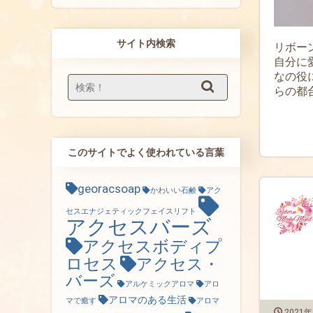
サイト内検索
リボー
自分に
なの役
らの都合
このサイトでよく使われている言葉
georacsoap
かわいい石鹸
アク
セスエナジェティックフェイスリフト
アクセスバーズ
アクセスボディプ
ロセス
アクセス・
バーズ
アルケミックアロマ
アロ
アロマのある生活
マで癒す
アロマ
2021年