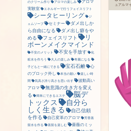
アロマ
のクリーム作り
アロマの楽しみ
ュアルマ
実験室
エネルギーで行うフェイスリフト
シータヒーリング
ジ
ダメ出しか
セミナー
ェムソープ
ら自由になる
ダメ出し癖をや
リ
フェイスリフト
める
ボーンメイクマインド
不安を手放す
不安のメリット
化
粧水を作ろう
大人の楽しみ
奇麗になる
宝石石鹸
心
子どもと一緒にできる
のブロック外し
本当の願い
楽しい時
波動高い
間
気高さ誇り高さを思い出す
無意識の生き方を変え
アロマ
脳デ
る
簡単にできるエステ
トックス
自分ら
しく生きる
自己信頼
を作る
自己変革のアロマ
芳香蒸
薔薇のミッ
留水を作る
蒸留を楽しむ