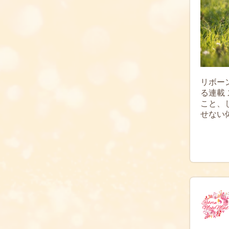
リボー
る連載 
こと、
せない体