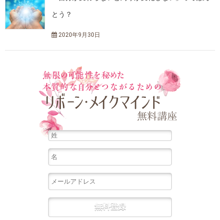
とう？
2020年9月30日
無限の可能