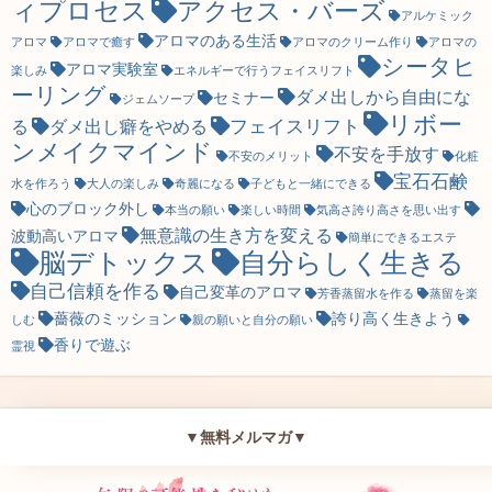
ィプロセス
アクセス・バーズ
アルケミック
アロマのある生活
アロマ
アロマで癒す
アロマのクリーム作り
アロマの
シータヒ
アロマ実験室
楽しみ
エネルギーで行うフェイスリフト
ーリング
ダメ出しから自由にな
セミナー
ジェムソープ
リボー
フェイスリフト
る
ダメ出し癖をやめる
ンメイクマインド
不安を手放す
不安のメリット
化粧
宝石石鹸
水を作ろう
大人の楽しみ
奇麗になる
子どもと一緒にできる
心のブロック外し
本当の願い
楽しい時間
気高さ誇り高さを思い出す
無意識の生き方を変える
波動高いアロマ
簡単にできるエステ
脳デトックス
自分らしく生きる
自己信頼を作る
自己変革のアロマ
芳香蒸留水を作る
蒸留を楽
薔薇のミッション
誇り高く生きよう
しむ
親の願いと自分の願い
香りで遊ぶ
霊視
▼無料メルマガ▼
無限の可