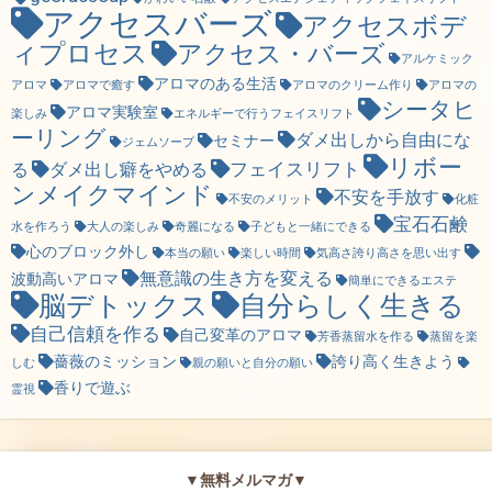
アクセスバーズ
アクセスボデ
ィプロセス
アクセス・バーズ
アルケミック
アロマのある生活
アロマ
アロマで癒す
アロマのクリーム作り
アロマの
シータヒ
アロマ実験室
楽しみ
エネルギーで行うフェイスリフト
ーリング
ダメ出しから自由にな
セミナー
ジェムソープ
リボー
フェイスリフト
る
ダメ出し癖をやめる
ンメイクマインド
不安を手放す
不安のメリット
化粧
宝石石鹸
水を作ろう
大人の楽しみ
奇麗になる
子どもと一緒にできる
心のブロック外し
本当の願い
楽しい時間
気高さ誇り高さを思い出す
無意識の生き方を変える
波動高いアロマ
簡単にできるエステ
脳デトックス
自分らしく生きる
自己信頼を作る
自己変革のアロマ
芳香蒸留水を作る
蒸留を楽
薔薇のミッション
誇り高く生きよう
しむ
親の願いと自分の願い
香りで遊ぶ
霊視
▼無料メルマガ▼