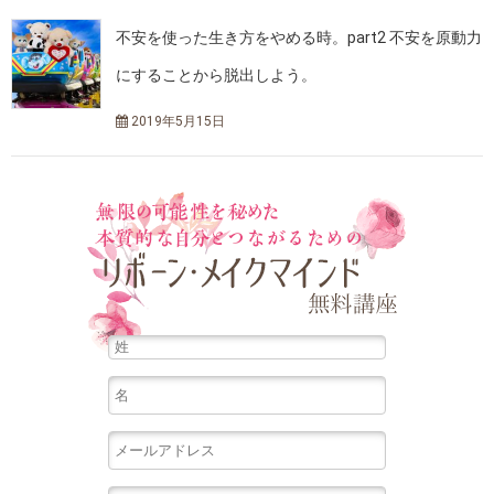
不安を使った生き方をやめる時。part2 不安を原動力
にすることから脱出しよう。
2019年5月15日
無限の可能