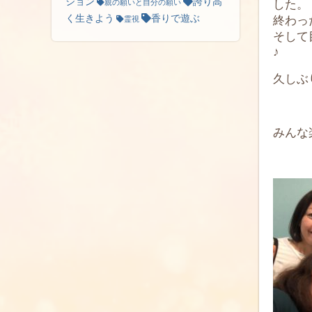
ション
誇り高
した。
親の願いと自分の願い
く生きよう
香りで遊ぶ
終わっ
霊視
そして
♪
久しぶ
みんな