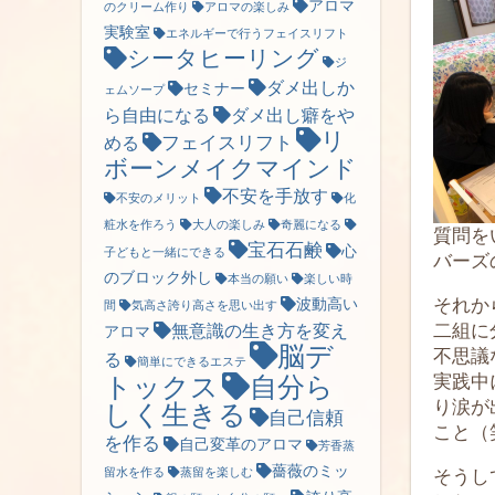
アロマ
のクリーム作り
アロマの楽しみ
実験室
エネルギーで行うフェイスリフト
シータヒーリング
ジ
ダメ出しか
セミナー
ェムソープ
ら自由になる
ダメ出し癖をや
リ
フェイスリフト
める
ボーンメイクマインド
不安を手放す
不安のメリット
化
粧水を作ろう
大人の楽しみ
奇麗になる
質問を
宝石石鹸
心
子どもと一緒にできる
バーズ
のブロック外し
本当の願い
楽しい時
それか
波動高い
間
気高さ誇り高さを思い出す
二組に
無意識の生き方を変え
アロマ
脳デ
不思議
る
簡単にできるエステ
実践中
トックス
自分ら
り涙が
しく生きる
自己信頼
こと（
を作る
自己変革のアロマ
芳香蒸
薔薇のミッ
そうし
留水を作る
蒸留を楽しむ