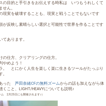
スの目的と手引きをお伝えする時私は いつもうれしくて
ません。
の現実を破壊することも、現実と戦うことでもないです
類が反映し素晴らしい選択と可能性で世界を作ることです
いてあります。
けの仕方、クリアリングの仕方。
判やめよう！
ラ。 とにかく人生を楽しく楽に生きるツールがたっぷり
す。
にあった
芦田奈緒CFの無料ズーム
からの話も加えながら体
くこと、LIGHT/HEAVYについても説明♪
ム 2月25日にも開催されます♪）