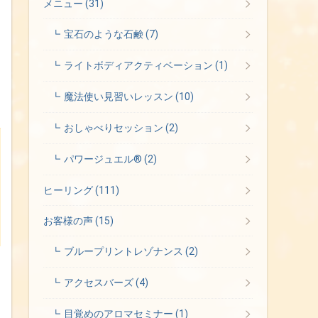
メニュー
(31)
宝石のような石鹸
(7)
ライトボディアクティベーション
(1)
魔法使い見習いレッスン
(10)
おしゃべりセッション
(2)
パワージュエル®
(2)
ヒーリング
(111)
お客様の声
(15)
ブループリントレゾナンス
(2)
アクセスバーズ
(4)
無限の可能性を秘めた本質的な自分とつながるためのリボーン・メイク
目覚めのアロマセミナー
(1)