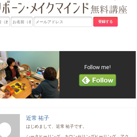
Follow me!
近常 祐子
はじめまして、近常 祐子です。
シータヒーリング、カウンセリングヒーリング、アク