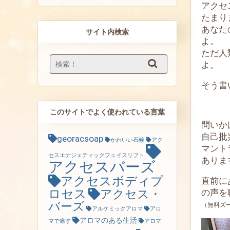
アクセ
たまり
あなた
サイト内検索
よ。
ただ人
よ。
そう書
このサイトでよく使われている言葉
問いか
自己批
georacsoap
かわいい石鹸
アク
マント
セスエナジェティックフェイスリフト
ありま
アクセスバーズ
アクセスボディプ
直前
ロセス
の声を聴
アクセス・
バーズ
（無料ズー
アルケミックアロマ
アロ
アロマのある生活
マで癒す
アロマ