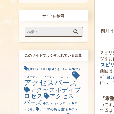
サイト内検索
四月は
スピリ
このサイトでよく使われている言葉
ツをお
スピ
georacsoap
かわいい石鹸
アク
前回は
#1
自
セスエナジェティックフェイスリフト
アクセスバーズ
につい
アクセスボディプ
ロセス
アクセス・
『希
バーズ
アルケミックアロマ
アロ
つです
アロマのある生活
希望は
マで癒す
アロマ