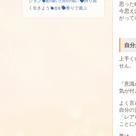
ション
誇り高
親の願いと自分の願い
思った
く生きよう
香りで遊ぶ
霊視
今思え
がって
自分
上手く
せん。
『意識
気が付
よく言
自分の
「レア
ことに
要は