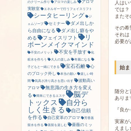
アロマ
人はい
のクリーム作り
アロマの楽しみ
実験室
では？
エネルギーで行うフェイスリフト
シータヒーリング
またそ
ジ
ダメ出しか
セミナー
ェムソープ
その希
ら自由になる
ダメ出し癖をや
それは
リ
フェイスリフト
める
必要が
ボーンメイクマインド
不安を手放す
不安のメリット
化
粧水を作ろう
大人の楽しみ
奇麗になる
宝石石鹸
心
始ま
子どもと一緒にできる
のブロック外し
本当の願い
楽しい時
波動高い
間
気高さ誇り高さを思い出す
無意識の生き方を変え
アロマ
随分と
脳デ
る
簡単にできるエステ
ありま
トックス
自分ら
しく生きる
『良か
自己信頼
を作る
自己変革のアロマ
芳香蒸
実家が
薔薇のミッ
留水を作る
蒸留を楽しむ
えまし