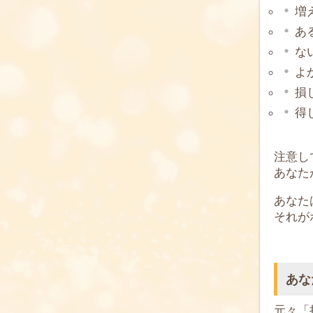
増
あ
な
よ
損
得
注意し
あなた
あなた
それが
あな
元々「