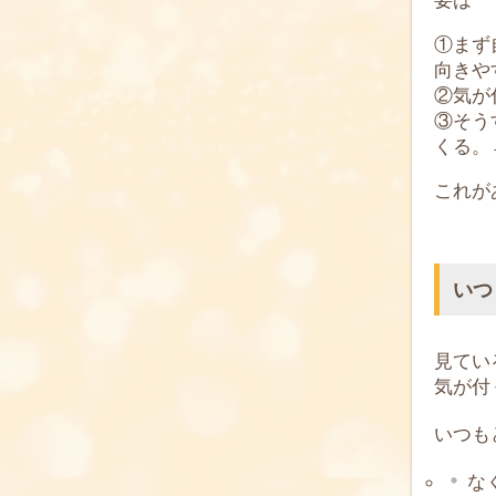
①まず
向きや
②気が
③そう
くる。
これが
いつ
見てい
気が付
いつも
な