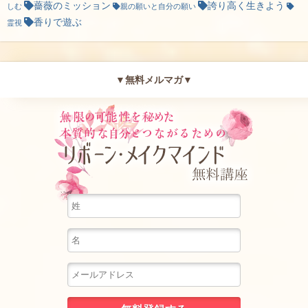
薔薇のミッション
誇り高く生きよう
しむ
親の願いと自分の願い
香りで遊ぶ
霊視
▼無料メルマガ▼
無限の可