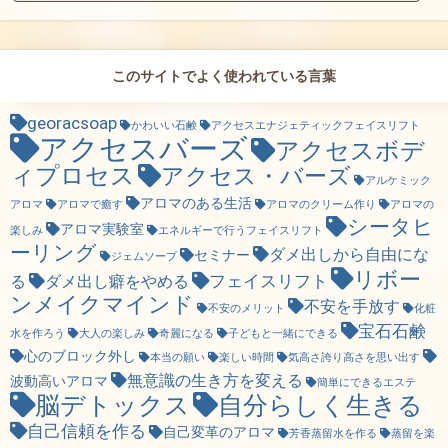
このサイトでよく使われている言葉
georacsoap
かわいい石鹸
アクセスエナジェティックフェイスリフト
アクセスバーズ
アクセスボデ
ィプロセス
アクセス・バーズ
アルケミック
アロマのある生活
アロマ
アロマで癒す
アロマのクリーム作り
アロマの
シータヒ
アロマ実験室
楽しみ
エネルギーで行うフェイスリフト
ーリング
ダメ出しから自由にな
セミナー
ジェムソープ
リボー
フェイスリフト
る
ダメ出し癖をやめる
ンメイクマインド
不安を手放す
不安のメリット
化粧
宝石石鹸
水を作ろう
大人の楽しみ
奇麗になる
子どもと一緒にできる
心のブロック外し
本当の願い
楽しい時間
気高さ誇り高さを思い出す
無意識の生き方を変える
波動高いアロマ
簡単にできるエステ
脳デトックス
自分らしく生きる
自己信頼を作る
自己変革のアロマ
芳香蒸留水を作る
蒸留を楽