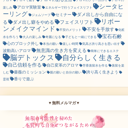
アロマ
アロマで癒す
アロマのクリーム作り
アロマの
シータヒ
アロマ実験室
楽しみ
エネルギーで行うフェイスリフト
ーリング
ダメ出しから自由にな
セミナー
ジェムソープ
リボー
フェイスリフト
る
ダメ出し癖をやめる
ンメイクマインド
不安を手放す
不安のメリット
化粧
宝石石鹸
水を作ろう
大人の楽しみ
奇麗になる
子どもと一緒にできる
心のブロック外し
本当の願い
楽しい時間
気高さ誇り高さを思い出す
無意識の生き方を変える
波動高いアロマ
簡単にできるエステ
脳デトックス
自分らしく生きる
自己信頼を作る
自己変革のアロマ
芳香蒸留水を作る
蒸留を楽
薔薇のミッション
誇り高く生きよう
しむ
親の願いと自分の願い
香りで遊ぶ
霊視
▼無料メルマガ▼
無限の可