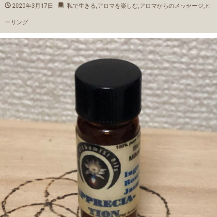
2020年3月17日
私で生きる
,
アロマを楽しむ
,
アロマからのメッセージ
,
ヒ
ーリング