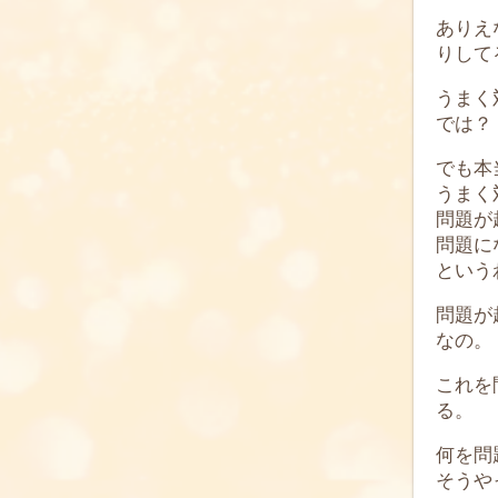
ありえ
りして
うまく
では？
でも本
うまく
問題が
問題に
という
問題が
なの。
これを
る。
何を問
そうや