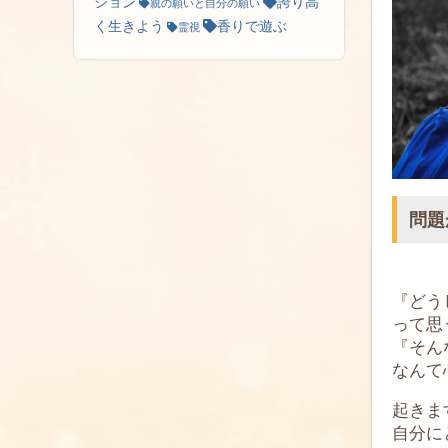
ション
誇り高
親の願いと自分の願い
く生きよう
香りで遊ぶ
霊視
問題
『どう
って思
『そん
なんて
起きま
自分に