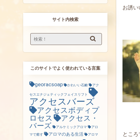
お誘い
サイト内検索
このサイトでよく使われている言葉
georacsoap
かわいい石鹸
アク
セスエナジェティックフェイスリフト
アクセスバーズ
アクセスボディプ
ロセス
アクセス・
バーズ
アルケミックアロマ
アロ
ところ
アロマのある生活
マで癒す
アロマ