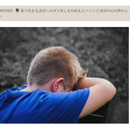
4月25日
私で生きる
,
自分へのダメ出しをやめる
,
ヒーリング
,
自分の心の声から
る