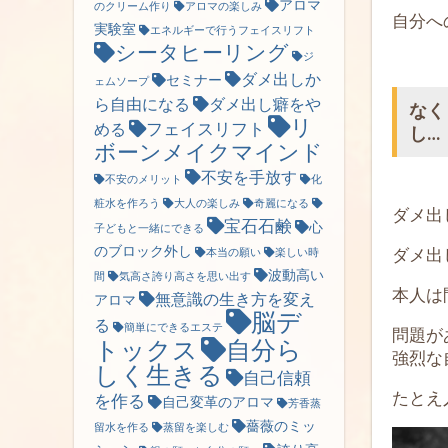
アロマ
のクリーム作り
アロマの楽しみ
自分へ
実験室
エネルギーで行うフェイスリフト
シータヒーリング
ジ
ダメ出しか
セミナー
ェムソープ
ら自由になる
ダメ出し癖をや
なく
リ
フェイスリフト
める
し…
ボーンメイクマインド
不安を手放す
不安のメリット
化
粧水を作ろう
大人の楽しみ
奇麗になる
ダメ出
宝石石鹸
心
子どもと一緒にできる
のブロック外し
ダメ出
本当の願い
楽しい時
波動高い
間
気高さ誇り高さを思い出す
本人は
無意識の生き方を変え
アロマ
脳デ
る
簡単にできるエステ
問題が
トックス
自分ら
強烈な
しく生きる
自己信頼
たとえ
を作る
自己変革のアロマ
芳香蒸
薔薇のミッ
留水を作る
蒸留を楽しむ