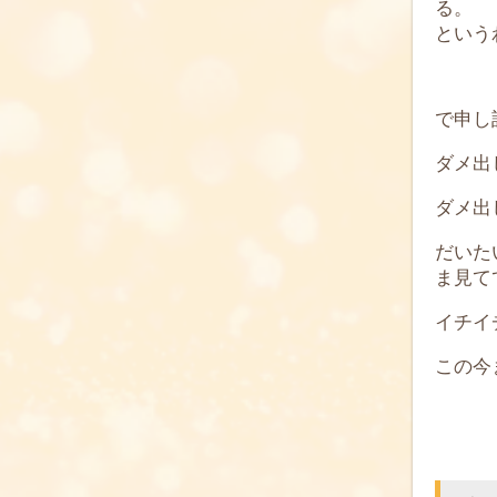
る。
という
で申し
ダメ出
ダメ出
だいた
ま見て
イチイ
この今