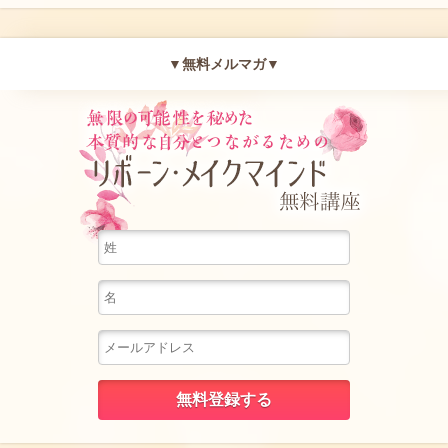
▼無料メルマガ▼
無限の可