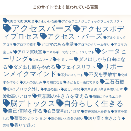
このサイトでよく使われている言葉
georacsoap
かわいい石鹸
アクセスエナジェティックフェイスリフト
アクセスバーズ
アクセスボデ
ィプロセス
アクセス・バーズ
アルケミック
アロマのある生活
アロマ
アロマで癒す
アロマのクリーム作り
アロマの
シータヒ
アロマ実験室
楽しみ
エネルギーで行うフェイスリフト
ーリング
ダメ出しから自由にな
セミナー
ジェムソープ
リボー
フェイスリフト
る
ダメ出し癖をやめる
ンメイクマインド
不安を手放す
不安のメリット
化粧
宝石石鹸
水を作ろう
大人の楽しみ
奇麗になる
子どもと一緒にできる
心のブロック外し
本当の願い
楽しい時間
気高さ誇り高さを思い出す
無意識の生き方を変える
波動高いアロマ
簡単にできるエステ
脳デトックス
自分らしく生きる
自己信頼を作る
自己変革のアロマ
芳香蒸留水を作る
蒸留を楽
薔薇のミッション
誇り高く生きよう
しむ
親の願いと自分の願い
香りで遊ぶ
霊視