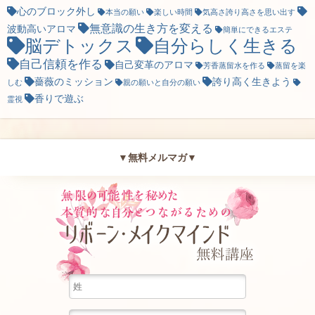
心のブロック外し
本当の願い
楽しい時間
気高さ誇り高さを思い出す
無意識の生き方を変える
波動高いアロマ
簡単にできるエステ
脳デトックス
自分らしく生きる
自己信頼を作る
自己変革のアロマ
芳香蒸留水を作る
蒸留を楽
薔薇のミッション
誇り高く生きよう
しむ
親の願いと自分の願い
香りで遊ぶ
霊視
▼無料メルマガ▼
無限の可