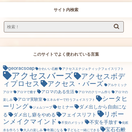
サイト内検索
このサイトでよく使われている言葉
georacsoap
かわいい石鹸
アクセスエナジェティックフェイスリフト
アクセスバーズ
アクセスボデ
ィプロセス
アクセス・バーズ
アルケミック
アロマのある生活
アロマ
アロマで癒す
アロマのクリーム作り
アロマの
シータヒ
アロマ実験室
楽しみ
エネルギーで行うフェイスリフト
ーリング
ダメ出しから自由にな
セミナー
ジェムソープ
リボー
フェイスリフト
る
ダメ出し癖をやめる
ンメイクマインド
不安を手放す
不安のメリット
化粧
宝石石鹸
水を作ろう
大人の楽しみ
奇麗になる
子どもと一緒にできる