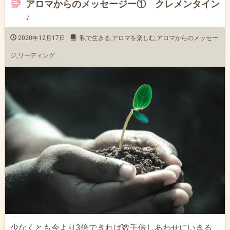
アロマからのメッセージー① クレメンタイン
♪
2020年12月17日
私で生きる
,
アロマを楽しむ
,
アロマからのメッセー
ジ
,
リーディング
少なくとも今より3倍できれば数千倍しあわせにいきる