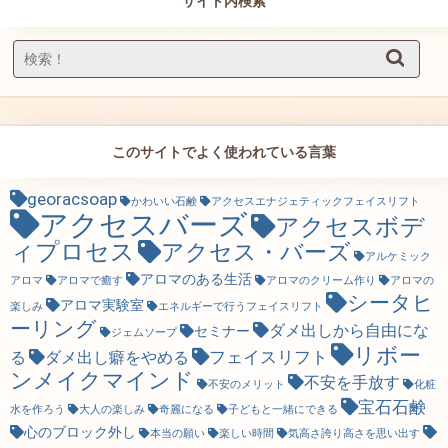
サイト内検索
このサイトでよく使われている言葉
georacsoap
かわいい石鹸
アクセスエナジェティックフェイスリフト
アクセスバーズ
アクセスボデ
ィプロセス
アクセス・バーズ
アルケミック
アロマのある生活
アロマ
アロマで癒す
アロマのクリーム作り
アロマの
シータヒ
アロマ実験室
楽しみ
エネルギーで行うフェイスリフト
ーリング
ダメ出しから自由にな
セミナー
ジェムソープ
リボー
フェイスリフト
る
ダメ出し癖をやめる
ンメイクマインド
不安を手放す
不安のメリット
化粧
宝石石鹸
水を作ろう
大人の楽しみ
奇麗になる
子どもと一緒にできる
心のブロック外し
本当の願い
楽しい時間
気高さ誇り高さを思い出す