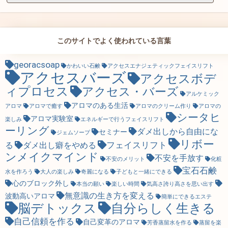
このサイトでよく使われている言葉
georacsoap
かわいい石鹸
アクセスエナジェティックフェイスリフト
アクセスバーズ
アクセスボデ
ィプロセス
アクセス・バーズ
アルケミック
アロマのある生活
アロマ
アロマで癒す
アロマのクリーム作り
アロマの
シータヒ
アロマ実験室
楽しみ
エネルギーで行うフェイスリフト
ーリング
ダメ出しから自由にな
セミナー
ジェムソープ
リボー
フェイスリフト
る
ダメ出し癖をやめる
ンメイクマインド
不安を手放す
不安のメリット
化粧
宝石石鹸
水を作ろう
大人の楽しみ
奇麗になる
子どもと一緒にできる
心のブロック外し
本当の願い
楽しい時間
気高さ誇り高さを思い出す
無意識の生き方を変える
波動高いアロマ
簡単にできるエステ
脳デトックス
自分らしく生きる
自己信頼を作る
自己変革のアロマ
芳香蒸留水を作る
蒸留を楽