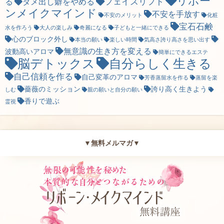
リボー
フェイスリフト
る
ダメ出し癖をやめる
ンメイクマインド
不安を手放す
不安のメリット
化粧
宝石石鹸
水を作ろう
大人の楽しみ
奇麗になる
子どもと一緒にできる
心のブロック外し
本当の願い
楽しい時間
気高さ誇り高さを思い出す
無意識の生き方を変える
波動高いアロマ
簡単にできるエステ
脳デトックス
自分らしく生きる
自己信頼を作る
自己変革のアロマ
芳香蒸留水を作る
蒸留を楽
薔薇のミッション
誇り高く生きよう
しむ
親の願いと自分の願い
香りで遊ぶ
霊視
▼無料メルマガ▼
無限の可