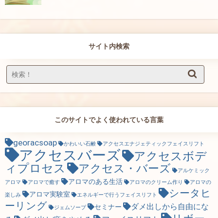
サイト内検索
このサイトでよく使われている言葉
georacsoap
かわいい石鹸
アクセスエナジェティックフェイスリフト
アクセスバーズ
アクセスボデ
ィプロセス
アクセス・バーズ
アルケミック
アロマのある生活
アロマ
アロマで癒す
アロマのクリーム作り
アロマの
シータヒ
アロマ実験室
楽しみ
エネルギーで行うフェイスリフト
ーリング
ダメ出しから自由にな
セミナー
ジェムソープ