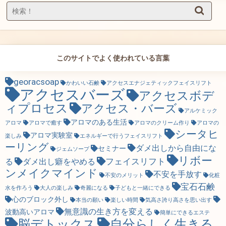
このサイトでよく使われている言葉
georacsoap
かわいい石鹸
アクセスエナジェティックフェイスリフト
アクセスバーズ
アクセスボデ
ィプロセス
アクセス・バーズ
アルケミック
アロマのある生活
アロマ
アロマで癒す
アロマのクリーム作り
アロマの
シータヒ
アロマ実験室
楽しみ
エネルギーで行うフェイスリフト
ーリング
ダメ出しから自由にな
セミナー
ジェムソープ
リボー
フェイスリフト
る
ダメ出し癖をやめる
ンメイクマインド
不安を手放す
不安のメリット
化粧
宝石石鹸
水を作ろう
大人の楽しみ
奇麗になる
子どもと一緒にできる
心のブロック外し
本当の願い
楽しい時間
気高さ誇り高さを思い出す
無意識の生き方を変える
波動高いアロマ
簡単にできるエステ
脳デトックス
自分らしく生きる