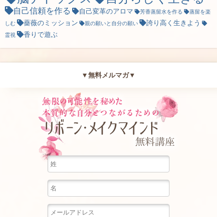
自己信頼を作る
自己変革のアロマ
芳香蒸留水を作る
蒸留を楽
薔薇のミッション
誇り高く生きよう
しむ
親の願いと自分の願い
香りで遊ぶ
霊視
▼無料メルマガ▼
無限の可