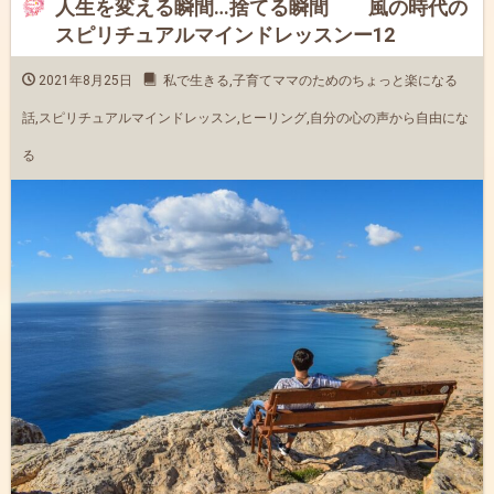
人生を変える瞬間…捨てる瞬間 風の時代の
スピリチュアルマインドレッスンー12
2021年8月25日
私で生きる
,
子育てママのためのちょっと楽になる
話
,
スピリチュアルマインドレッスン
,
ヒーリング
,
自分の心の声から自由にな
る