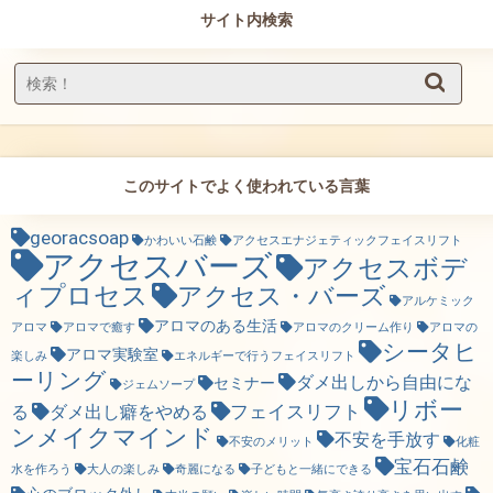
サイト内検索
このサイトでよく使われている言葉
georacsoap
かわいい石鹸
アクセスエナジェティックフェイスリフト
アクセスバーズ
アクセスボデ
ィプロセス
アクセス・バーズ
アルケミック
アロマのある生活
アロマ
アロマで癒す
アロマのクリーム作り
アロマの
シータヒ
アロマ実験室
楽しみ
エネルギーで行うフェイスリフト
ーリング
ダメ出しから自由にな
セミナー
ジェムソープ
リボー
フェイスリフト
る
ダメ出し癖をやめる
ンメイクマインド
不安を手放す
不安のメリット
化粧
宝石石鹸
水を作ろう
大人の楽しみ
奇麗になる
子どもと一緒にできる