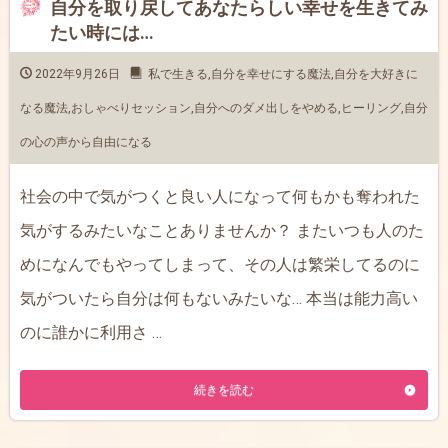
自分を取り戻してあなたらしい幸せを生きてみ
たい時には…
2022年9月26日
私で生きる
,
自分を幸せにする魔法
,
自分を大好きに
なる魔法
,
おしゃべりセッション
,
自分へのダメ出しをやめる
,
ヒーリング
,
自分
の心の声から自由になる
社会の中で気がつくと良い人になって何もかも奪われた
気がするみたいなことありませんか？ またいつも人のた
めになんでもやってしまって、その人は繁栄してるのに
気がついたら自分は何もないみたいな… 本当は能力高い
のに誰かに利用さ …
続きを読む