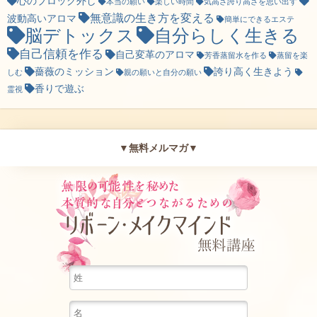
心のブロック外し
本当の願い
楽しい時間
気高さ誇り高さを思い出す
無意識の生き方を変える
波動高いアロマ
簡単にできるエステ
脳デトックス
自分らしく生きる
自己信頼を作る
自己変革のアロマ
芳香蒸留水を作る
蒸留を楽
薔薇のミッション
誇り高く生きよう
しむ
親の願いと自分の願い
香りで遊ぶ
霊視
▼無料メルマガ▼
無限の可