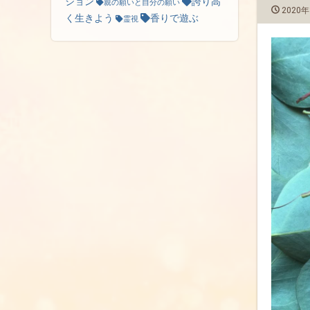
ション
誇り高
親の願いと自分の願い
2020年
く生きよう
香りで遊ぶ
霊視