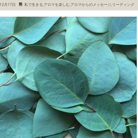
12月17日
私で生きる
,
アロマを楽しむ
,
アロマからのメッセージ
,
リーディング