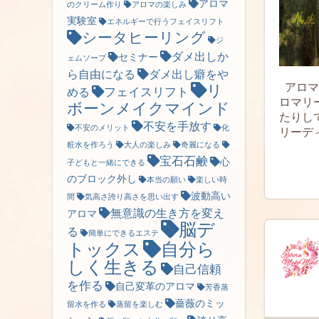
アロマ
のクリーム作り
アロマの楽しみ
実験室
エネルギーで行うフェイスリフト
シータヒーリング
ジ
ダメ出しか
セミナー
ェムソープ
ら自由になる
ダメ出し癖をや
アロマ
リ
フェイスリフト
める
ロマリ
ボーンメイクマインド
たりし
不安を手放す
不安のメリット
化
リーディ
粧水を作ろう
大人の楽しみ
奇麗になる
宝石石鹸
心
子どもと一緒にできる
のブロック外し
本当の願い
楽しい時
波動高い
間
気高さ誇り高さを思い出す
無意識の生き方を変え
アロマ
脳デ
る
簡単にできるエステ
トックス
自分ら
しく生きる
自己信頼
を作る
自己変革のアロマ
芳香蒸
薔薇のミッ
留水を作る
蒸留を楽しむ