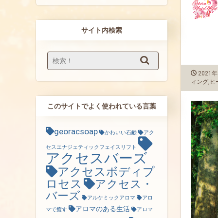
サイト内検索
2021年
ィング
,
ヒ
このサイトでよく使われている言葉
georacsoap
かわいい石鹸
アク
セスエナジェティックフェイスリフト
アクセスバーズ
アクセスボディプ
ロセス
アクセス・
バーズ
アルケミックアロマ
アロ
アロマのある生活
マで癒す
アロマ