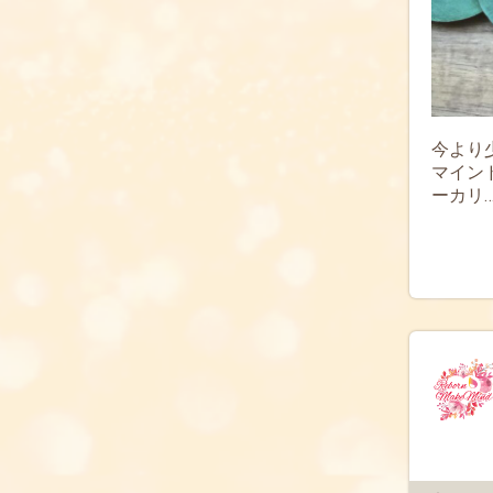
今より
マインド
ー