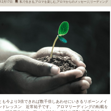
12月17日
私で生きる
,
アロマを楽しむ
,
アロマからのメッセージ
,
リーディング
とも今より3倍できれば数千倍しあわせにいきるリボーンメイ
ンドレッスン 近常祐子です。 アロマリーディングの転載を