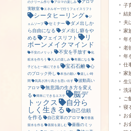
アロマ
のクリーム作り
アロマの楽しみ
子
実験室
エネルギーで行うフェイスリフト
結
シータヒーリング
ジ
夫
ダメ出しか
セミナー
ェムソープ
家
ら自由になる
ダメ出し癖をや
リ
フェイスリフト
める
年
ボーンメイクマインド
老
不安を手放す
不安のメリット
化
年
粧水を作ろう
大人の楽しみ
奇麗になる
仕
宝石石鹸
心
子どもと一緒にできる
家
のブロック外し
本当の願い
楽しい時
波動高い
生
間
気高さ誇り高さを思い出す
無意識の生き方を変え
アロマ
洗
脳デ
る
簡単にできるエステ
ご
トックス
自分ら
寝
しく生きる
自己信頼
お
を作る
自己変革のアロマ
芳香蒸
お
薔薇のミッ
留水を作る
蒸留を楽しむ