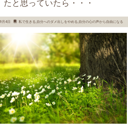
たと思っていたら・・・
年9月4日
私で生きる
,
自分へのダメ出しをやめる
,
自分の心の声から自由になる