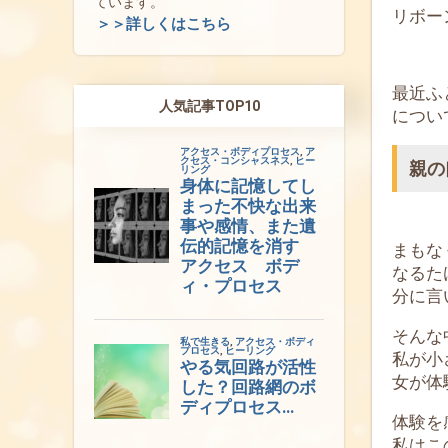
ています。
リボー
＞＞詳しくはこちら
最近ふ
人気記事TOP10
につい
親の
まもな
なるた
分に言
そんな
私が小
女が体
体験を
私はこ