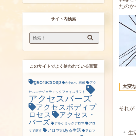
たのか
サイト内検索
このサイトでよく使われている言葉
georacsoap
かわいい石鹸
アク
大変
セスエナジェティックフェイスリフト
アクセスバーズ
アクセスボディプ
それが
ロセス
アクセス・
バーズ
アルケミックアロマ
アロ
アロマのある生活
マで癒す
アロマ
生