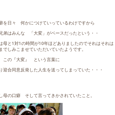
癖を日々 何かにつけていっているわけですから
兄弟はみんな 「大変」がベースだったという・・
は母と1対1の時間が10年ほどありましたのでそれはそれは
までしみこませていただいていたようです。
 この『大変』 という言葉に
り迎合同意反発した人生を送ってしまっていた・・・
し母の口癖 そして言ってきかされていたこと。