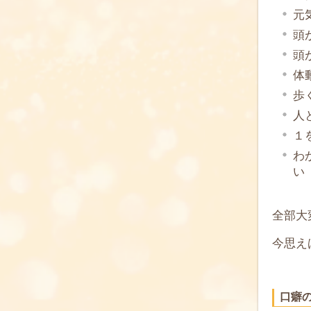
元
頭
頭
体
歩
人
１
わ
い
全部大
今思え
口癖