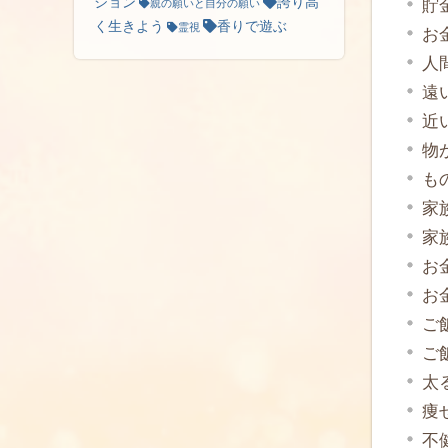
ション
誇り高
貯
親の願いと自分の願い
く生きよう
香りで遊ぶ
霊視
お
人
遠
近
物
も
家
家
お
お
ご
ご
太
痩
不