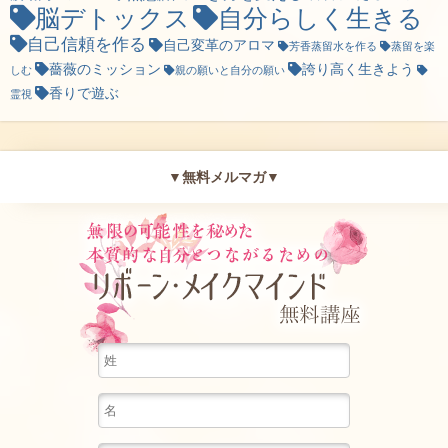
脳デトックス
自分らしく生きる
自己信頼を作る
自己変革のアロマ
芳香蒸留水を作る
蒸留を楽
薔薇のミッション
誇り高く生きよう
しむ
親の願いと自分の願い
香りで遊ぶ
霊視
▼無料メルマガ▼
無限の可