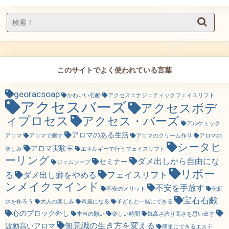
このサイトでよく使われている言葉
georacsoap
かわいい石鹸
アクセスエナジェティックフェイスリフト
アクセスバーズ
アクセスボデ
ィプロセス
アクセス・バーズ
アルケミック
アロマのある生活
アロマ
アロマで癒す
アロマのクリーム作り
アロマの
シータヒ
アロマ実験室
楽しみ
エネルギーで行うフェイスリフト
ーリング
ダメ出しから自由にな
セミナー
ジェムソープ
リボー
フェイスリフト
る
ダメ出し癖をやめる
ンメイクマインド
不安を手放す
不安のメリット
化粧
宝石石鹸
水を作ろう
大人の楽しみ
奇麗になる
子どもと一緒にできる
心のブロック外し
本当の願い
楽しい時間
気高さ誇り高さを思い出す
無意識の生き方を変える
波動高いアロマ
簡単にできるエステ