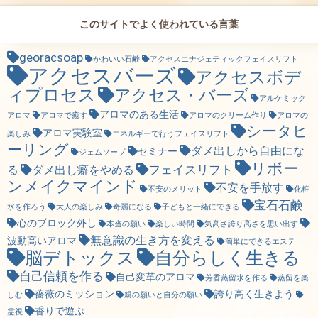
このサイトでよく使われている言葉
georacsoap
かわいい石鹸
アクセスエナジェティックフェイスリフト
アクセスバーズ
アクセスボデ
ィプロセス
アクセス・バーズ
アルケミック
アロマのある生活
アロマ
アロマで癒す
アロマのクリーム作り
アロマの
シータヒ
アロマ実験室
楽しみ
エネルギーで行うフェイスリフト
ーリング
ダメ出しから自由にな
セミナー
ジェムソープ
リボー
フェイスリフト
る
ダメ出し癖をやめる
ンメイクマインド
不安を手放す
不安のメリット
化粧
宝石石鹸
水を作ろう
大人の楽しみ
奇麗になる
子どもと一緒にできる
心のブロック外し
本当の願い
楽しい時間
気高さ誇り高さを思い出す
無意識の生き方を変える
波動高いアロマ
簡単にできるエステ
脳デトックス
自分らしく生きる
自己信頼を作る
自己変革のアロマ
芳香蒸留水を作る
蒸留を楽
薔薇のミッション
誇り高く生きよう
しむ
親の願いと自分の願い
香りで遊ぶ
霊視