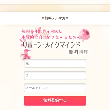
▼無料メルマガ▼
無限の可