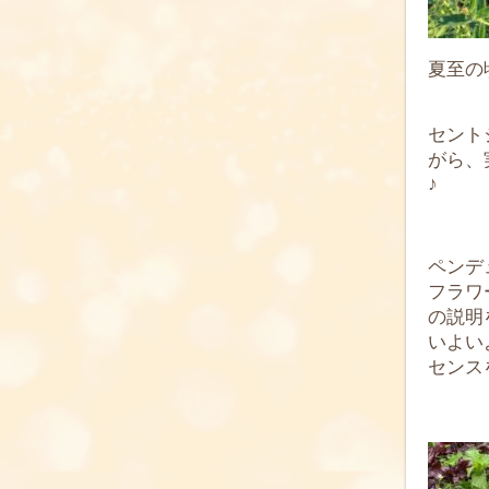
夏至の
セント
がら、
♪
ペンデ
フラワ
の説明
いよい
センス