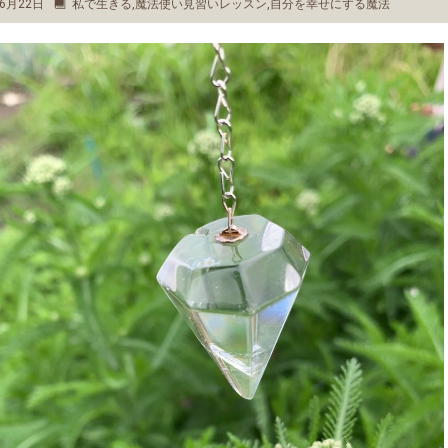
6月22日
私で生きる
,
魔法使い見習いレッスン
,
自分を幸せにする魔法