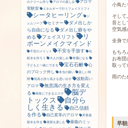
アロマ
のクリーム作り
アロマの楽しみ
小鳥た
実験室
エネルギーで行うフェイスリフト
シータヒーリング
そして
ジ
音とし
ダメ出しか
セミナー
ェムソープ
空気感
ら自由になる
ダメ出し癖をや
リ
フェイスリフト
める
全身で
ボーンメイクマインド
不安を手放す
もちろ
不安のメリット
化
お布団
粧水を作ろう
大人の楽しみ
奇麗になる
宝石石鹸
取って
心
子どもと一緒にできる
のブロック外し
本当の願い
楽しい時
雨のた
波動高い
間
気高さ誇り高さを思い出す
無意識の生き方を変え
アロマ
脳デ
る
簡単にできるエステ
トックス
自分ら
しく生きる
自己信頼
を作る
自己変革のアロマ
芳香蒸
薔薇のミッ
早朝
留水を作る
蒸留を楽しむ