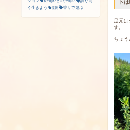
ション
誇り高
トは
親の願いと自分の願い
く生きよう
香りで遊ぶ
霊視
足元は
す。
ちょう