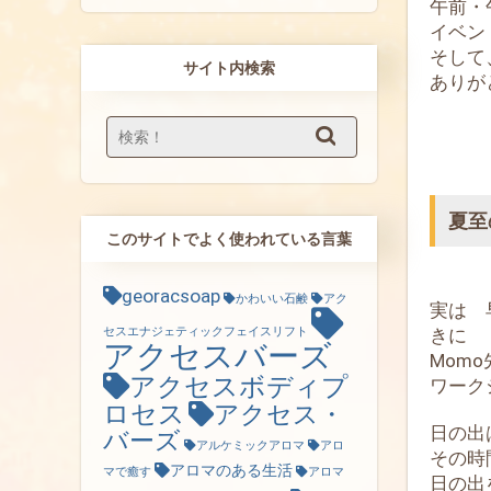
午前・
イベン
そして
サイト内検索
ありが
夏至
このサイトでよく使われている言葉
georacsoap
かわいい石鹸
アク
実は 
きに
セスエナジェティックフェイスリフト
アクセスバーズ
Mom
アクセスボディプ
ワーク
ロセス
アクセス・
日の出
バーズ
アルケミックアロマ
アロ
その時
アロマのある生活
マで癒す
アロマ
日の出