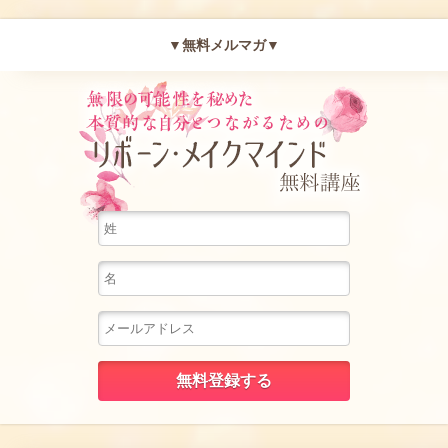
▼無料メルマガ▼
無限の可