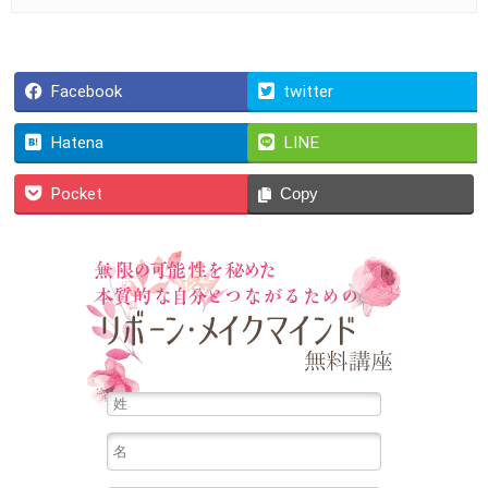
Facebook
twitter
Hatena
LINE
Pocket
Copy
無限の可能