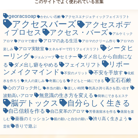
このサイトでよく使われている言葉
georacsoap
かわいい石鹸
アクセスエナジェティックフェイスリフト
アクセスバーズ
アクセスボデ
ィプロセス
アクセス・バーズ
アルケミック
アロマのある生活
アロマ
アロマで癒す
アロマのクリーム作り
アロマの
シータヒ
アロマ実験室
楽しみ
エネルギーで行うフェイスリフト
ーリング
ダメ出しから自由にな
セミナー
ジェムソープ
リボー
フェイスリフト
る
ダメ出し癖をやめる
ンメイクマインド
不安を手放す
不安のメリット
化粧
宝石石鹸
水を作ろう
大人の楽しみ
奇麗になる
子どもと一緒にできる
心のブロック外し
本当の願い
楽しい時間
気高さ誇り高さを思い出す
無意識の生き方を変える
波動高いアロマ
簡単にできるエステ
脳デトックス
自分らしく生きる
自己信頼を作る
自己変革のアロマ
芳香蒸留水を作る
蒸留を楽
薔薇のミッション
誇り高く生きよう
しむ
親の願いと自分の願い
香りで遊ぶ
霊視