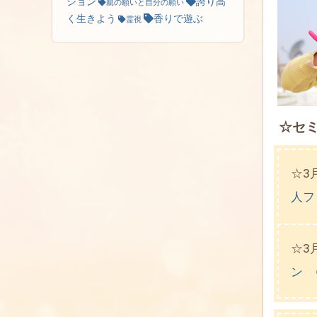
ション
誇り高
親の願いと自分の願い
く生きよう
香りで遊ぶ
霊視
☆セ
☆3
人フ
☆3
ン 