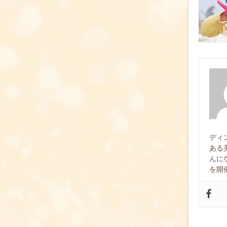
ディ
ある
んに
を開