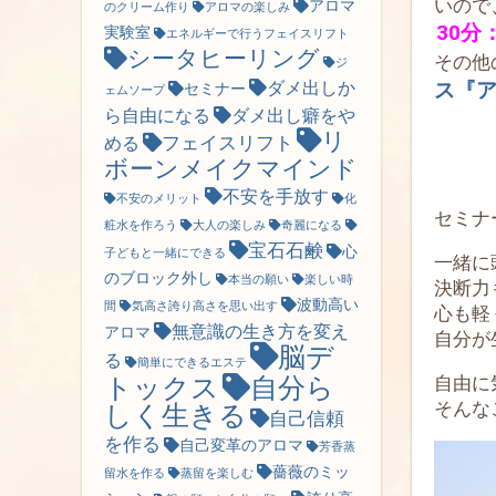
いので
アロマ
のクリーム作り
アロマの楽しみ
30分
実験室
エネルギーで行うフェイスリフト
シータヒーリング
その他
ジ
ダメ出しか
ス『
セミナー
ェムソープ
ら自由になる
ダメ出し癖をや
リ
フェイスリフト
める
ボーンメイクマインド
不安を手放す
不安のメリット
化
セミナ
粧水を作ろう
大人の楽しみ
奇麗になる
宝石石鹸
心
子どもと一緒にできる
一緒に
のブロック外し
本当の願い
楽しい時
決断力
波動高い
間
気高さ誇り高さを思い出す
心も軽
無意識の生き方を変え
アロマ
自分が
脳デ
る
簡単にできるエステ
トックス
自由に
自分ら
そんな
しく生きる
自己信頼
を作る
自己変革のアロマ
芳香蒸
薔薇のミッ
留水を作る
蒸留を楽しむ