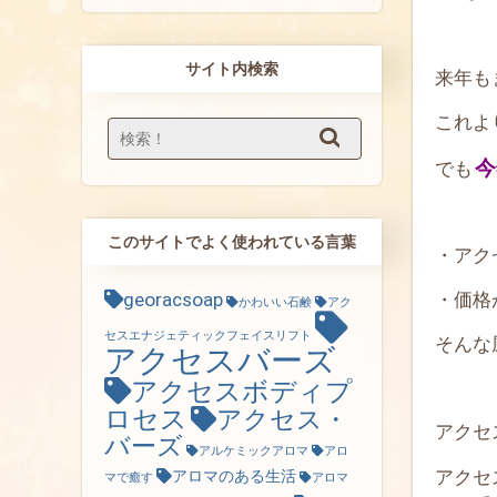
サイト内検索
来年も
これよ
今
でも
このサイトでよく使われている言葉
・アク
・価格
georacsoap
かわいい石鹸
アク
セスエナジェティックフェイスリフト
そんな
アクセスバーズ
アクセスボディプ
ロセス
アクセス・
アクセ
バーズ
アルケミックアロマ
アロ
アクセ
アロマのある生活
マで癒す
アロマ