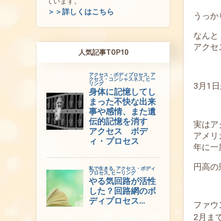
ています。
＞＞詳しくはこちら
うっか
なん
アクセ
人気記事TOP10
3月1日
実はア
アメリ
年に一
円高の
ファウ
2月ま