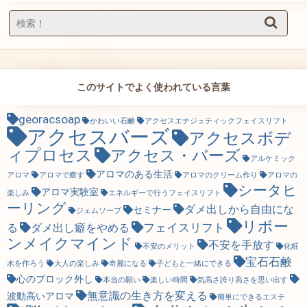
このサイトでよく使われている言葉
georacsoap
かわいい石鹸
アクセスエナジェティックフェイスリフト
アクセスバーズ
アクセスボデ
ィプロセス
アクセス・バーズ
アルケミック
アロマのある生活
アロマ
アロマで癒す
アロマのクリーム作り
アロマの
シータヒ
アロマ実験室
楽しみ
エネルギーで行うフェイスリフト
ーリング
ダメ出しから自由にな
セミナー
ジェムソープ
リボー
フェイスリフト
る
ダメ出し癖をやめる
ンメイクマインド
不安を手放す
不安のメリット
化粧
宝石石鹸
水を作ろう
大人の楽しみ
奇麗になる
子どもと一緒にできる
心のブロック外し
本当の願い
楽しい時間
気高さ誇り高さを思い出す
無意識の生き方を変える
波動高いアロマ
簡単にできるエステ