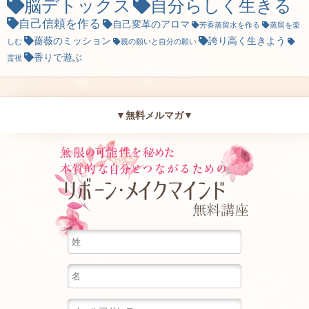
脳デトックス
自分らしく生きる
自己信頼を作る
自己変革のアロマ
芳香蒸留水を作る
蒸留を楽
薔薇のミッション
誇り高く生きよう
しむ
親の願いと自分の願い
香りで遊ぶ
霊視
▼無料メルマガ▼
無限の可